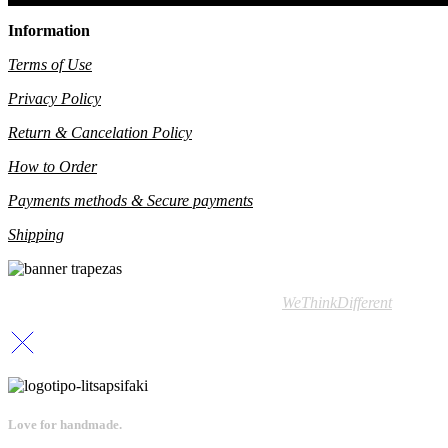
Information
Terms of Use
Privacy Policy
Return & Cancelation Policy
How to Order
Payments methods & Secure payments
Shipping
© 2022 – All rights reserved | Designed by
WeThinkDifferent
Love for handmade.