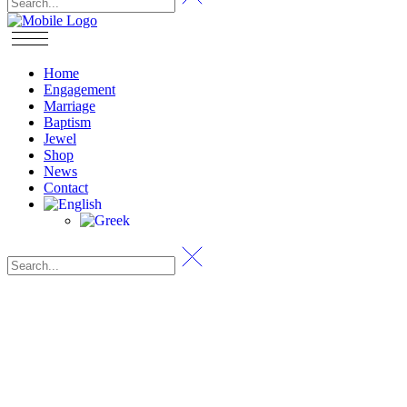
Home
Engagement
Marriage
Baptism
Jewel
Shop
News
Contact