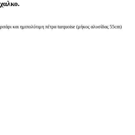
ίχαλκο.
ιτάρι και ημιπολύτιμη πέτρα turquoise (μήκος αλυσίδας 55cm)