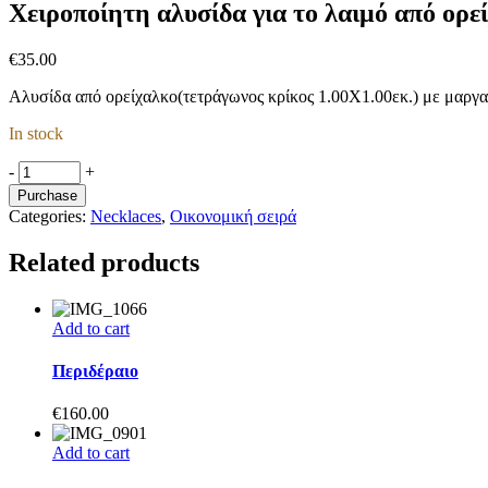
Χειροποίητη αλυσίδα για το λαιμό από ορε
€
35.00
Αλυσίδα από ορείχαλκο(τετράγωνος κρίκος 1.00Χ1.00εκ.) με μαργαρ
In stock
Χειροποίητη
-
+
αλυσίδα
Purchase
για
Categories:
Necklaces
,
Οικονομική σειρά
το
λαιμό
Related products
από
ορείχαλκο.
quantity
Add to cart
Περιδέραιο
€
160.00
Add to cart