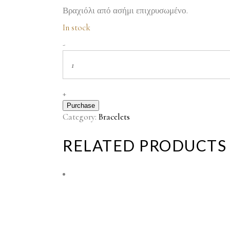
Βραχιόλι από ασήμι επιχρυσωμένο.
In stock
Βραχιόλι
-
quantity
+
Purchase
Category:
Bracelets
RELATED PRODUCTS