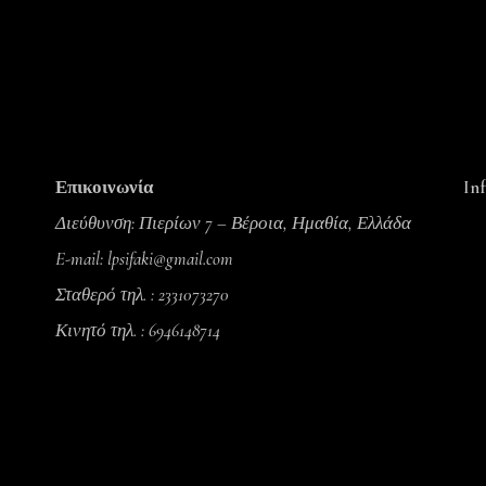
Επικοινωνία
In
Διεύθυνση: Πιερίων 7 – Βέροια, Ημαθία, Ελλάδα
Ter
E-mail: lpsifaki@gmail.com
Pri
Σταθερό τηλ. : 2331073270
Ret
Κινητό τηλ. : 6946148714
Ho
Pa
Shi