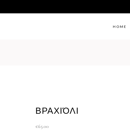
HOME
ΒΡΑΧΙΌΛΙ
€
65.00