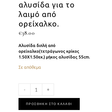
αλυσίδα για το
λαιμό από
ορείχαλκο.
€
38.00
Αλυσίδα διπλή από
ορείχαλκο(τετράγωνος κρίκος
1.50Χ1.50εκ.) μήκος αλυσίδας 55cm.
Σε απόθεμα
Χειροποίητη
-
+
διπλή
αλυσίδα
για
ΠΡΟΣΘΉΚΗ ΣΤΟ ΚΑΛΆΘΙ
το